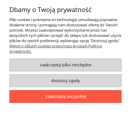
Dbamy o Twoją prywatność
Płatności i dostawa
Pliki cookies i pokrewne im technologie umożliwiają poprawne
działanie strony i pomagają nam dostosować ofertę do Twoich
Informacje
potrzeb. Możesz zaakceptować wykorzystanie przez nas
wszystkich tych plików i przejść do sklepu lub dostosować użycie
plików do swoich preferencji, wybierając opcję "Dostosuj zgody".
O nas
Więcej o plikach cookies przeczytasz w naszej Polityce
prywatności.
Sklep internetowy Ago Maszyny | ul. Pomorska 31, 50-216
zaakceptuj tylko niezbędne
Wrocław |
agomaszyny@gmail.com
|
501 358 235
| NIP:
8943175881 | REGON: 520339931
pokaż pełną wersję strony
dostosuj zgody
Sklep internetowy Shoper.pl
zaakceptuj wszystkie