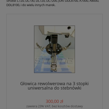
Siruba: L720, DL730, DL720, DL7200, JUKI DDL8700, A7000, A8000,
DDL8100, i do wielu innych marek.
Głowica rewolwerowa na 3 stopki
uniwersalna do stebnówki
300,00 zł
zawiera 23% VAT, bez kosztów dostawy