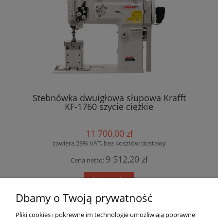
Stebnówka dwuigłowa słupowa Krafft
KF-1760 szycie ciężkie
11 700,00 zł
zawiera 23% VAT, bez kosztów dostawy
9 512,20 zł
Cena netto:
do koszyka
Dbamy o Twoją prywatność
Pliki cookies i pokrewne im technologie umożliwiają poprawne