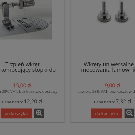
Trzpień wkręt
Wkręty uniwersalne
bkomocujący stopki do
mocowania lamowni
stebnówek
zwijaczy i liniałów 2 s
15,00 zł
9,00 zł
a 23% VAT, bez kosztów dostawy
zawiera 23% VAT, bez kosztów 
12,20 zł
7,32 zł
Cena netto:
Cena netto:
do koszyka
do koszyka