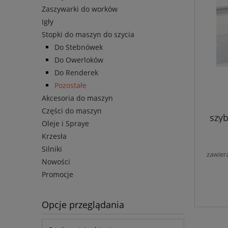
Zaszywarki do worków
Igły
Stopki do maszyn do szycia
Do Stebnówek
Do Owerloków
Do Renderek
Pozostałe
Akcesoria do maszyn
Części do maszyn
szy
Oleje i Spraye
Krzesła
Silniki
zawier
Nowości
Promocje
Opcje przeglądania