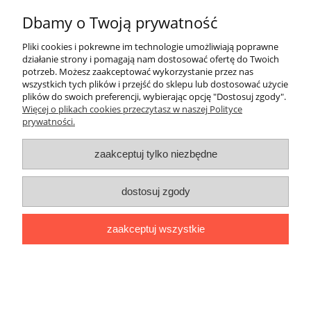
Dbamy o Twoją prywatność
Płatności i dostawa
Pliki cookies i pokrewne im technologie umożliwiają poprawne
działanie strony i pomagają nam dostosować ofertę do Twoich
Informacje
potrzeb. Możesz zaakceptować wykorzystanie przez nas
wszystkich tych plików i przejść do sklepu lub dostosować użycie
plików do swoich preferencji, wybierając opcję "Dostosuj zgody".
O nas
Więcej o plikach cookies przeczytasz w naszej Polityce
prywatności.
Sklep internetowy Ago Maszyny | ul. Pomorska 31, 50-216
zaakceptuj tylko niezbędne
Wrocław |
agomaszyny@gmail.com
|
501 358 235
| NIP:
8943175881 | REGON: 520339931
pokaż pełną wersję strony
dostosuj zgody
Sklep internetowy Shoper.pl
zaakceptuj wszystkie