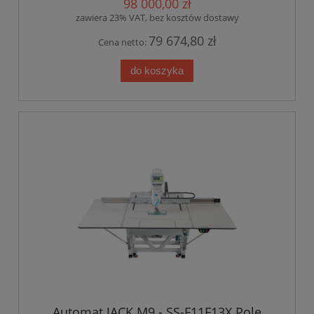
98 000,00 zł
zawiera 23% VAT, bez kosztów dostawy
79 674,80 zł
Cena netto:
do koszyka
Automat JACK M9 - SS-F11F13X Pole