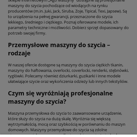
maszyny do szycia pochodzące od wiodących na rynku
producentów (m.in. Juki, Jack, Siruba, Zoje, Tipical, Texi, Japsew). Są
to urządzenia na pełnej gwarancji, przeznaczone do szycia
lekkiego, średniego i ciężkiego. Poznaj oferowane modele, ich
parametry techniczne i możliwości. Dobierz sprzęt dopasowany do
potrzeb swojej firmy.
Przemysłowe maszyny do szycia –
rodzaje
W naszej ofercie dostępne są maszyny do szycia ciężkich tkanin,
maszyny do haftowania, overlocki, coverlocki, renderki, stębnówki,
ryglówki. Polecamy również dziurkarki, guzikarki i inne modele
ułatwiające szycie oraz wykończenia odzieży lub innych tekstyliów.
Czym się wyróżniają profesjonalne
maszyny do szycia?
Maszyna przemysłowa do szycia to zaawansowane urządzenie,
które służy do szycia na dużą skalę. Wyróżnia się większą
wytrzymałością, mocą oraz szybkością w porównaniu do maszyn
domowych. Maszyny przemysłowe do szycia są zdolne
nieprzerwanej do pracy przez długie godziny, co jest niezbędne w