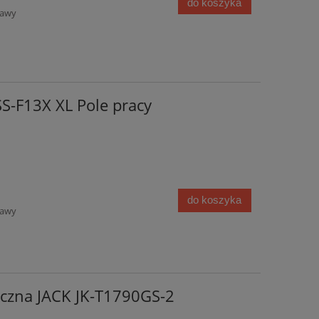
do koszyka
tawy
S-F13X XL Pole pracy
do koszyka
tawy
iczna JACK JK-T1790GS-2