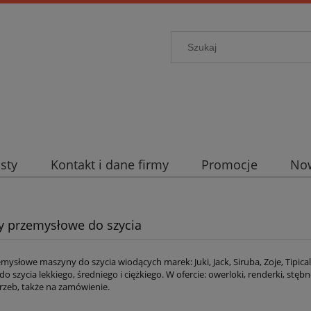
sty
Kontakt i dane firmy
Promocje
No
 przemysłowe do szycia
ysłowe maszyny do szycia wiodących marek: Juki, Jack, Siruba, Zoje, Tipical
do szycia lekkiego, średniego i ciężkiego. W ofercie: owerloki, renderki, stębn
rzeb, także na zamówienie.