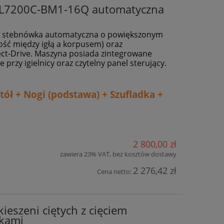
DL7200C-BM1-16Q automatyczna
o stebnówka automatyczna o powiększonym
ość między igłą a korpusem) oraz
ct-Drive. Maszyna posiada zintegrowane
przy igielnicy oraz czytelny panel sterujący.
ół + Nogi (podstawa) + Szufladka +
2 800,00 zł
zawiera 23% VAT, bez kosztów dostawy
2 276,42 zł
Cena netto:
ieszeni ciętych z cięciem
kami