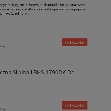
 szyjąca ściegiem stebnowym, dziurkarka bieliźniana. Wzór
ji (numer wzoru, kształty szwów, itd.) wprowadza się poprzez
znym wyświetlaczem.
do koszyka
tawy
niczna Siruba LBHS-1790DK Do
do koszyka
tawy