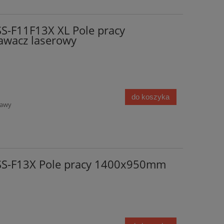
S-F11F13X XL Pole pracy
wacz laserowy
do koszyka
tawy
SS-F13X Pole pracy 1400x950mm