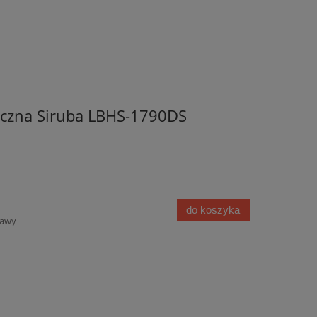
iczna Siruba LBHS-1790DS
do koszyka
tawy