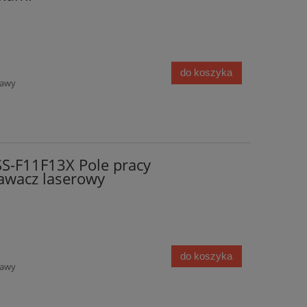
do koszyka
tawy
S-F11F13X Pole pracy
wacz laserowy
do koszyka
tawy