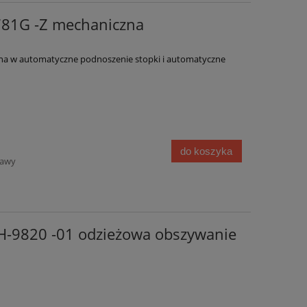
781G -Z mechaniczna
na w automatyczne podnoszenie stopki i automatyczne
do koszyka
tawy
BH-9820 -01 odzieżowa obszywanie