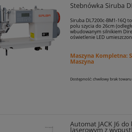
Stebnówka Siruba 
Siruba DL7200c-BM1-16Q t
polu szycia do 26cm (odległ
wbudowanym silnikiem Dire
oświetlenie LED umieszczone 
Maszyna Kompletna: St
Maszyna
Dostępność:
chwilowy brak towaru
Automat JACK J6 do k
laserowym z wypust