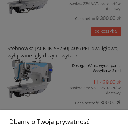
zawiera 23% VAT, bez kosztów
dostawy
9 300,00 zł
Cena netto:
do koszyka
Stebnówka JACK JK-58750J-405/PFL dwuigłowa,
wyłączane igły duży chwytacz
Dostępność:
na wyczerpaniu
Wysyłka w:
3 dni
11 439,00 zł
zawiera 23% VAT, bez kosztów
dostawy
9 300,00 zł
Cena netto:
do koszyka
Dbamy o Twoją prywatność