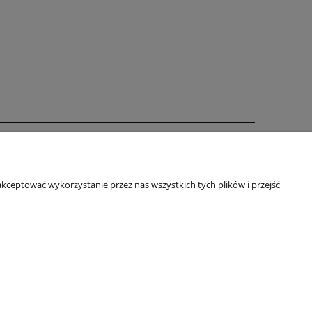
O nas
Kontakt i dane firmy
kceptować wykorzystanie przez nas wszystkich tych plików i przejść
ści
IP: 8943175881 | REGON: 520339931