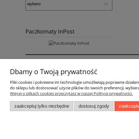
Paczkomaty InPost
Pomoc
Moje konto
Dbamy o Twoją prywatność
Zwroty i reklamacje
Twoje zamówienia
Pliki cookies i pokrewne im technologie umożliwiają poprawne działa
do sklepu lub dostosować użycie plików do swoich preferencji, wybiera
Regulamin
Ustawienia konta
Więcej o plikach cookies przeczytasz w naszej Polityce prywatności.
Przechowalnia
zaakceptuj tylko niezbędne
dostosuj zgody
zaakceptu
Sklep internetowy Ago Maszyny | ul