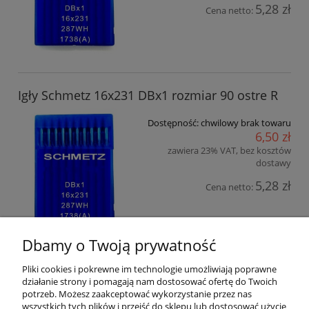
5,28 zł
Cena netto:
Igły Schmetz 16x231 DBx1 rozmiar 90 ostre R
Dostępność:
chwilowy brak towaru
6,50 zł
zawiera 23% VAT, bez kosztów
dostawy
5,28 zł
Cena netto:
Dbamy o Twoją prywatność
Pliki cookies i pokrewne im technologie umożliwiają poprawne
Pomoc
działanie strony i pomagają nam dostosować ofertę do Twoich
potrzeb. Możesz zaakceptować wykorzystanie przez nas
wszystkich tych plików i przejść do sklepu lub dostosować użycie