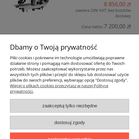
8 856,00 zł
zawiera 23% VAT, bez kosztów
dostawy
7 200,00 zł
Cena netto:
do koszyka
Dbamy o Twoją prywatność
Pliki cookies i pokrewne im technologie umożliwiają poprawne
Pomoc
działanie strony i pomagają nam dostosować ofertę do Twoich
potrzeb. Możesz zaakceptować wykorzystanie przez nas
wszystkich tych plików i przejść do sklepu lub dostosować użycie
Moje konto
plików do swoich preferencji, wybierając opcję "Dostosuj zgody".
Więcej o plikach cookies przeczytasz w naszej Polityce
prywatności.
Płatności i dostawa
zaakceptuj tylko niezbędne
Informacje
O nas
dostosuj zgody