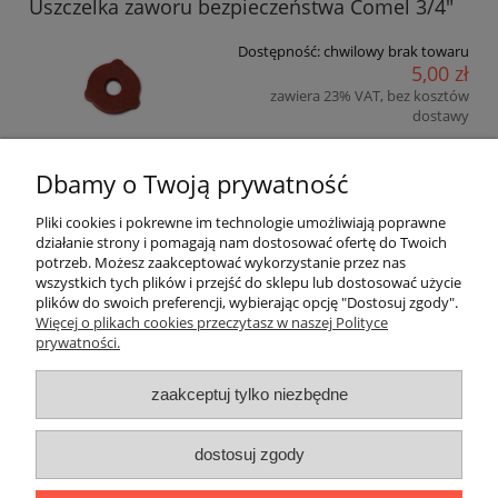
Uszczelka zaworu bezpieczeństwa Comel 3/4"
Dostępność:
chwilowy brak towaru
5,00 zł
zawiera 23% VAT, bez kosztów
dostawy
4,07 zł
Cena netto:
Dbamy o Twoją prywatność
Pliki cookies i pokrewne im technologie umożliwiają poprawne
Pomoc
działanie strony i pomagają nam dostosować ofertę do Twoich
potrzeb. Możesz zaakceptować wykorzystanie przez nas
wszystkich tych plików i przejść do sklepu lub dostosować użycie
Moje konto
plików do swoich preferencji, wybierając opcję "Dostosuj zgody".
Więcej o plikach cookies przeczytasz w naszej Polityce
prywatności.
Płatności i dostawa
zaakceptuj tylko niezbędne
Informacje
O nas
dostosuj zgody