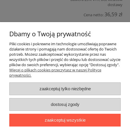
dostawy
36,59 zł
Cena netto:
do koszyka
Dbamy o Twoją prywatność
Pliki cookies i pokrewne im technologie umożliwiają poprawne
Pomoc
działanie strony i pomagają nam dostosować ofertę do Twoich
potrzeb. Możesz zaakceptować wykorzystanie przez nas
wszystkich tych plików i przejść do sklepu lub dostosować użycie
Moje konto
plików do swoich preferencji, wybierając opcję "Dostosuj zgody".
Więcej o plikach cookies przeczytasz w naszej Polityce
prywatności.
Płatności i dostawa
zaakceptuj tylko niezbędne
Informacje
O nas
dostosuj zgody
zaakceptuj wszystkie
Sklep internetowy Ago Maszyny | ul. Pomorska 31, 50-216
Wrocław |
agomaszyny@gmail.com
|
501 358 235
| NIP: