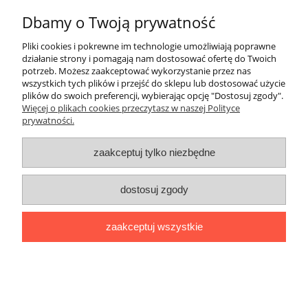
Dbamy o Twoją prywatność
Płatności i dostawa
Pliki cookies i pokrewne im technologie umożliwiają poprawne
działanie strony i pomagają nam dostosować ofertę do Twoich
Informacje
potrzeb. Możesz zaakceptować wykorzystanie przez nas
wszystkich tych plików i przejść do sklepu lub dostosować użycie
plików do swoich preferencji, wybierając opcję "Dostosuj zgody".
O nas
Więcej o plikach cookies przeczytasz w naszej Polityce
prywatności.
Sklep internetowy Ago Maszyny | ul. Pomorska 31, 50-216
zaakceptuj tylko niezbędne
Wrocław |
agomaszyny@gmail.com
|
501 358 235
| NIP:
8943175881 | REGON: 520339931
pokaż pełną wersję strony
dostosuj zgody
Sklep internetowy Shoper.pl
zaakceptuj wszystkie