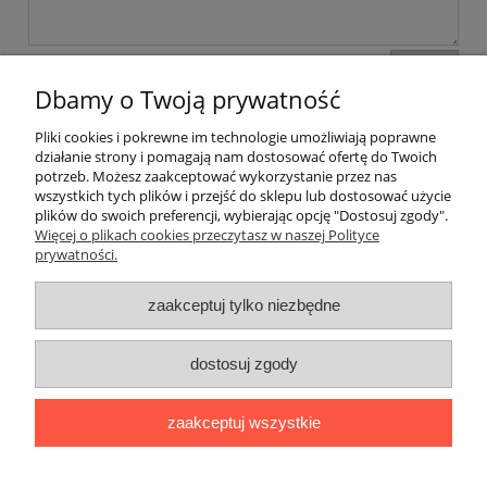
wyślij
Dbamy o Twoją prywatność
Pliki cookies i pokrewne im technologie umożliwiają poprawne
Pomoc
działanie strony i pomagają nam dostosować ofertę do Twoich
potrzeb. Możesz zaakceptować wykorzystanie przez nas
wszystkich tych plików i przejść do sklepu lub dostosować użycie
Moje konto
plików do swoich preferencji, wybierając opcję "Dostosuj zgody".
Więcej o plikach cookies przeczytasz w naszej Polityce
prywatności.
Płatności i dostawa
zaakceptuj tylko niezbędne
Informacje
O nas
dostosuj zgody
zaakceptuj wszystkie
Sklep internetowy Ago Maszyny | ul. Pomorska 31, 50-216
Wrocław |
agomaszyny@gmail.com
|
501 358 235
| NIP:
8943175881 | REGON: 520339931