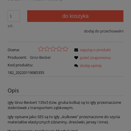
do koszyka
szt.
dodaj do przechowalni
Ocena:
zapytaj o produkt
Producent:
Groz-Becker
poleć znajomemu
Kod produktu:
dodaj opinię
182_20220119085355
Opis
Igły Groz-Beckert 135x5 (tzw. gruba kolba) są to igły przeznaczone
stebnówek z transportem ząbkowym.
Igły opisane jako SES są to igły ,,kulkowe" przeznaczone do szycia
materiałów elastycznych (dzianiny, dresówki, jersey i inne).
W opakowaniu znajduje się 10 sztuk igieł.