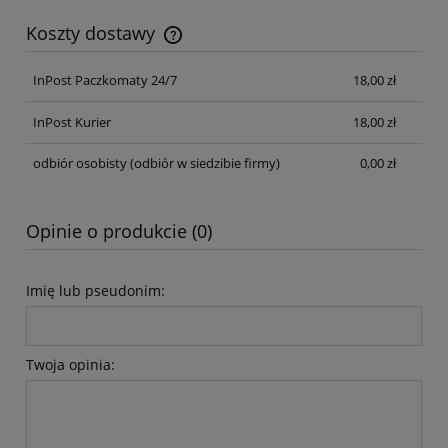
Koszty dostawy
Cena nie zawiera ewentualnych kosztów płatności
InPost Paczkomaty 24/7
18,00 zł
InPost Kurier
18,00 zł
odbiór osobisty
(odbiór w siedzibie firmy)
0,00 zł
Opinie o produkcie (0)
Imię lub pseudonim:
Twoja opinia: