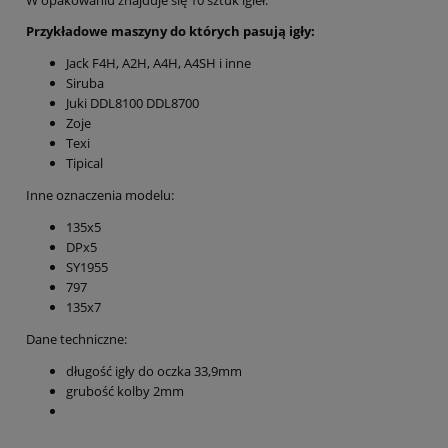
Przykładowe maszyny do których pasują igły:
Jack F4H, A2H, A4H, A4SH i inne
Siruba
Juki DDL8100 DDL8700
Zoje
Texi
Tipical
Inne oznaczenia modelu:
135x5
DPx5
SY1955
797
135x7
Dane techniczne:
długość igły do oczka 33,9mm
grubość kolby 2mm