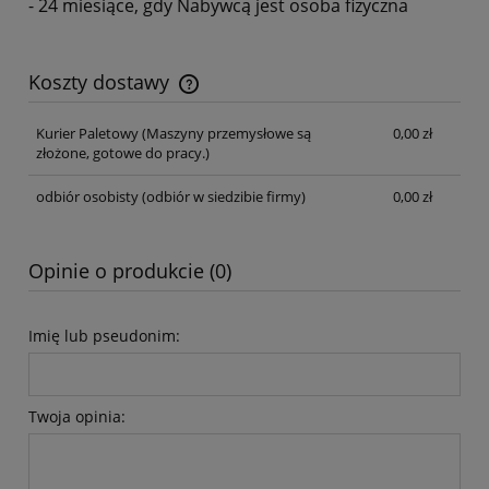
- 24 miesiące, gdy Nabywcą jest osoba fizyczna
Koszty dostawy
Cena nie zawiera ewentualnych kosztów płatności
Kurier Paletowy
(Maszyny przemysłowe są
0,00 zł
złożone, gotowe do pracy.)
odbiór osobisty
(odbiór w siedzibie firmy)
0,00 zł
Opinie o produkcie (0)
Imię lub pseudonim:
Twoja opinia: