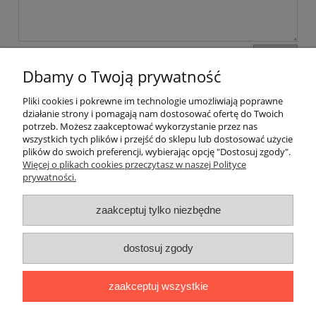
wyślij
Dbamy o Twoją prywatność
Pliki cookies i pokrewne im technologie umożliwiają poprawne
Pomoc
działanie strony i pomagają nam dostosować ofertę do Twoich
potrzeb. Możesz zaakceptować wykorzystanie przez nas
wszystkich tych plików i przejść do sklepu lub dostosować użycie
Moje konto
plików do swoich preferencji, wybierając opcję "Dostosuj zgody".
Więcej o plikach cookies przeczytasz w naszej Polityce
prywatności.
Płatności i dostawa
zaakceptuj tylko niezbędne
Informacje
dostosuj zgody
O nas
zaakceptuj wszystkie
Sklep internetowy Ago Maszyny | ul. Pomorska 31, 50-216
Wrocław |
agomaszyny@gmail.com
|
501 358 235
| NIP: