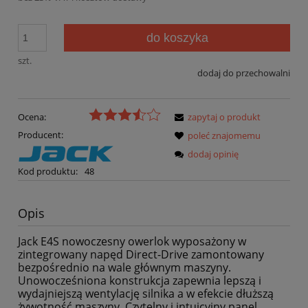
do koszyka
szt.
dodaj do przechowalni
Ocena:
zapytaj o produkt
Producent:
poleć znajomemu
dodaj opinię
Kod produktu:
48
Opis
Jack E4S nowoczesny owerlok wyposażony w
zintegrowany napęd Direct-Drive zamontowany
bezpośrednio na wale głównym maszyny.
Unowocześniona konstrukcja zapewnia lepszą i
wydajniejszą wentylację silnika a w efekcie dłuższą
żywotność maszyny. Czytelny i intuicyjny panel